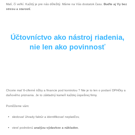
Malí, čí veľkí. Každý je pre nás dôležitý. Máme na Vás dostatok času.
Buďte aj Vy bez
stresu a starostí.
Účtovníctvo ako nástroj riadenia,
nie len ako povinnosť
Chcete mať 6-ciferné tržby a financie pod kontrolou ? Nie je to len o podaní DPHčky a
daňového priznania. Je to základný kameň každej úspešnej firmy.
Pomôžeme vám:
sledovať úhrady faktúr a identifikovať neplatičov,
viesť podrobnú
analýzu výdavkov a nákladov
,