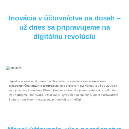
Inovácia v účtovníctve na dosah –
už dnes sa pripravujeme na
digitálnu revolúciu
Digitálna revolúcia fakturácie na Slovensku znamená
povinné zavedenie
elektronických faktúr (e-fakturácia),
sme pripravení byť vpredu a už od 2026 sa
zapojíme do pilotnej fázy. Klienti, ktorí sa k nám pripoja teraz, získajú výhodu: budú
medzi
prvými
, ktorí využijú efektívnejší, rýchlejší a bezpečnejší proces účtovníctva.
Buďte s nami lídrom v nasadzovaní nových technológií.