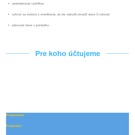
optimalizovať cashflow,
vyhnúť sa úrokom z omeškania, ak ste zabudli uhradiť dane či odvody
plánovať dane v predstihu.
Pre koho účtujeme
IT sektor
Programátor
Projektant