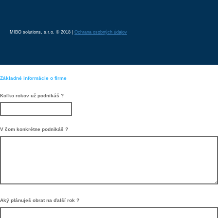
MIBO solutions, s.r.o. © 2018 |
Ochrana osobných údajov
Základné informácie o firme
Koľko rokov už podnikáš ?
V čom konkrétne podnikáš ?
Aký plánuješ obrat na ďalší rok ?