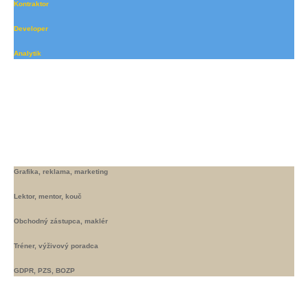
Kontraktor
Developer
Analytik
Online experti
Grafika, reklama, marketing
Lektor, mentor, kouč
Obchodný zástupca, maklér
Tréner, výživový poradca
GDPR, PZS, BOZP