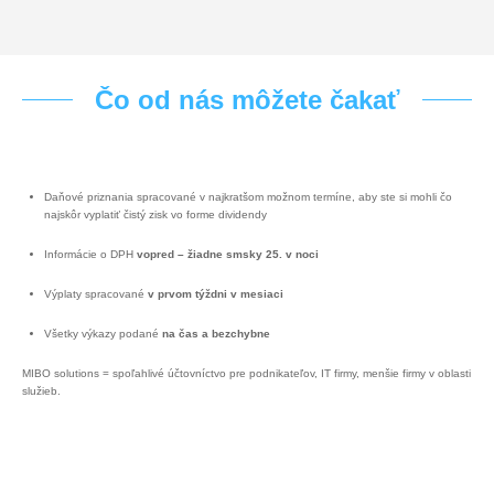
ÁNO! Chcem pomôcť s mojím účtovníctvom
Čo od nás môžete čakať
Daňové priznania spracované v najkratšom možnom termíne, aby ste si mohli čo
najskôr vyplatiť čistý zisk vo forme dividendy
Informácie o DPH
vopred – žiadne smsky 25. v noci
Výplaty spracované
v prvom týždni v mesiaci
Všetky výkazy podané
na čas a bezchybne
MIBO solutions = spoľahlivé účtovníctvo pre podnikateľov, IT firmy, menšie firmy v oblasti
služieb.