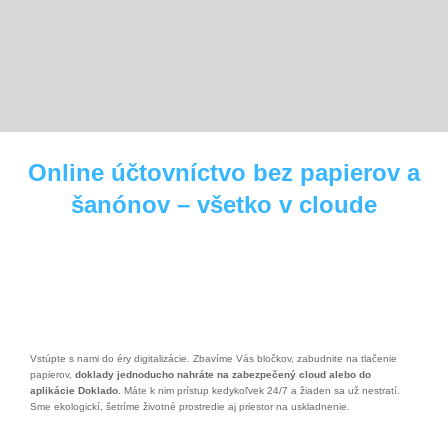
Zbavíme Vás akejkoľvek byrokracie a stresu. Všetko vybavíme za Vás a s nami
platíte najnižšie možné dane a odvody, vďaka čomu šetríme Vaše peniaze a čas.
ÁNO! Chcem podnikať bez starostí
Online účtovníctvo bez papierov a
šanónov – všetko v cloude
Vstúpte s nami do éry digitalizácie. Zbavíme Vás bločkov, zabudnite na tlačenie
papierov,
doklady jednoducho nahráte na zabezpečený cloud alebo do
aplikácie Doklado.
Máte k nim prístup kedykoľvek 24/7 a žiaden sa už nestratí.
Sme ekologickí, šetríme životné prostredie aj priestor na uskladnenie.