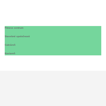
Menšie firmy
Fitness centrum
Stavebné spoločnosti
Cukráreň
Kaviareň
Podnikáš v niektorej z týchto
oblastí?