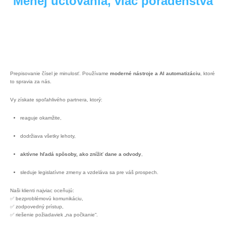
Menej účtovania, viac poradenstva
Prepisovanie čísel je minulosť. Používame
moderné nástroje a AI automatizáciu
, ktoré
to spravia za nás.
Vy získate spoľahlivého partnera, ktorý:
reaguje okamžite,
dodržiava všetky lehoty,
aktívne hľadá spôsoby, ako znížiť dane a odvody
,
sleduje legislatívne zmeny a vzdeláva sa pre váš prospech.
Naši klienti najviac oceňujú:
✅ bezproblémovú komunikáciu,
✅ zodpovedný prístup,
✅ riešenie požiadaviek „na počkanie“.