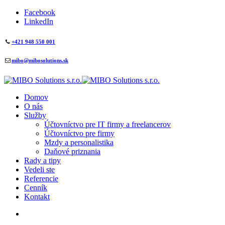
Facebook
LinkedIn
+421 948 550 001
mibo@mibosolutions.sk
Domov
O nás
Služby
Účtovníctvo pre IT firmy a freelancerov
Účtovníctvo pre firmy
Mzdy a personalistika
Daňové priznania
Rady a tipy
Vedeli ste
Referencie
Cenník
Kontakt