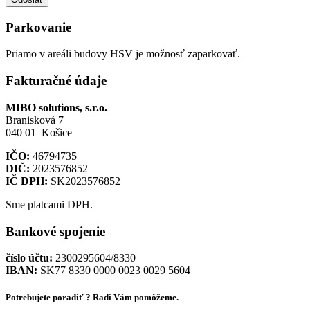
Parkovanie
Priamo v areáli budovy HSV je možnosť zaparkovať.
Fakturačné údaje
MIBO solutions, s.r.o.
Branisková 7
040 01 Košice
IČO:
46794735
DIČ:
2023576852
IČ DPH:
SK2023576852
Sme platcami DPH.
Bankové spojenie
číslo účtu:
2300295604/8330
IBAN:
SK77 8330 0000 0023 0029 5604
Potrebujete poradiť ? Radi Vám pomôžeme.