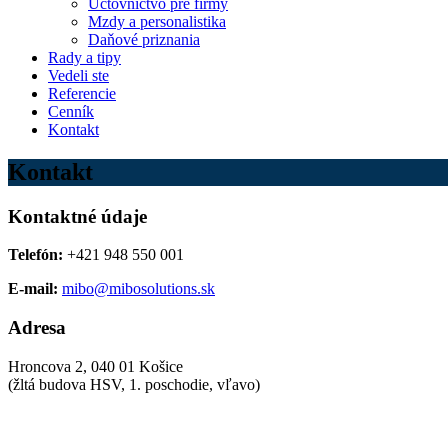
Účtovníctvo pre firmy
Mzdy a personalistika
Daňové priznania
Rady a tipy
Vedeli ste
Referencie
Cenník
Kontakt
Kontakt
Kontaktné údaje
Telefón:
+421 948 550 001
E-mail:
mibo@mibosolutions.sk
Adresa
Hroncova 2, 040 01 Košice
(žltá budova HSV, 1. poschodie, vľavo)