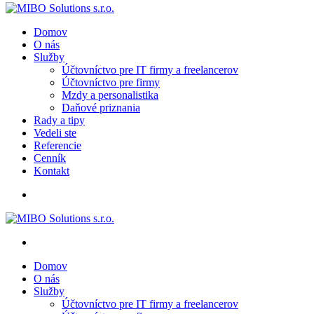
Domov
O nás
Služby
Účtovníctvo pre IT firmy a freelancerov
Účtovníctvo pre firmy
Mzdy a personalistika
Daňové priznania
Rady a tipy
Vedeli ste
Referencie
Cenník
Kontakt
Domov
O nás
Služby
Účtovníctvo pre IT firmy a freelancerov