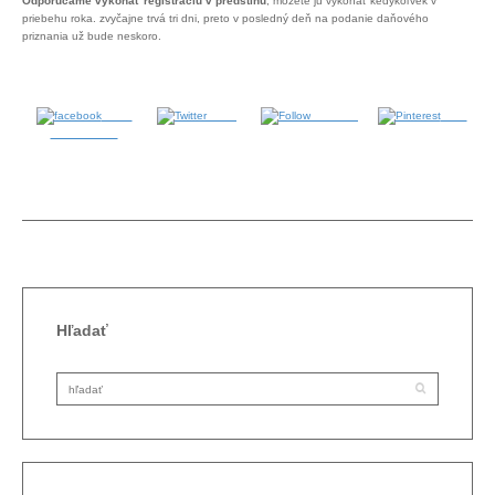
Odporúčame vykonať registráciu v predstihu
, môžete ju vykonať kedykoľvek v
priebehu roka. zvyčajne trvá tri dni, preto v posledný deň na podanie daňového
priznania už bude neskoro.
Share
Tweet
Follow us
Save
on Facebook
Hľadať