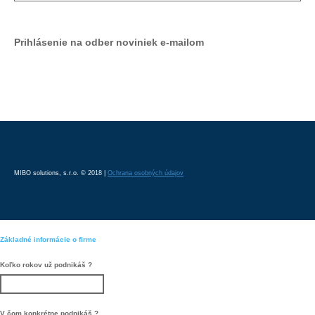
Prihlásenie na odber noviniek e-mailom
Odoberať
MIBO solutions, s.r.o. © 2018 |
Ochrana osobných údajov
Základné informácie o firme
Koľko rokov už podnikáš ?
V čom konkrétne podnikáš ?