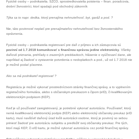
Fyzické osoby – podnikatelia. SZČO, sprostredkovatelia poistenia – finan. poradcovia,
drobní živnostníci, ktorí spadajú pod obchodný zákonník
Týka sa to napr. dedka, ktorý prenajíma nehnuteľnosť, byt, garáž a pod. ?
Nie, táto povinnosť neplatí pre prenajímateľov nehnuteľností bez živnostenského
oprávnenia.
Fyzické osoby – podnikatelia registrovaní pre daň z príjmov a ich zástupcovia sú
povinní od 1.7.2018 komunikovať s finančnou správou jedine elektronicky
. Všetky
daňové priznania, prehľady o zrazených preddavkoch, hlásenie o vyúčtovaní dane, ale
napríklad aj žiadosť o vystavenie potvrdenia o nedoplatkoch a pod., už od 1.7 2018 nie
je možné podať písomne.
Ako sa má podnikateľ registrovať ?
Registráciu je možné vykonať prostredníctvom stránky finančnej správy, a to vyplnením
registračného formulára, alebo s občianskym preukazom s čipom (eID), či kvalifikovaným
elektronickým podpisom (KEP).
Keď je už používateľ zaregistrovaný, je potrebné vykonať autorizáciu. Používateľ, ktorý
nemá kvalifikovaný elektronický podpis (KEP) alebo elektronický občiansky preukaz (eID
kartu), musí navštíviť daňový úrad kvôli autorizácii osobne, ktorý je povinný so sebou
priniesť žiadosť pre autorizáciu subjektu a predložiť svoj občiansky preukaz. Pre tých,
ktorí majú KEP, či eID kartu, je možné vykonať autorizáciu cez portál finančnej správy.