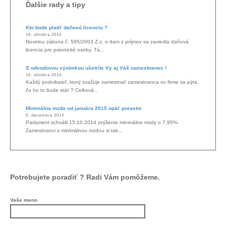
Ďalšie rady a tipy
Kto bude platiť daňovú licenciu ?
16. októbra 2014
Novelou zákona č. 595/2003 Z.z. o dani z príjmov sa zaviedla daňová
licencia pre právnické osoby. Tá...
S odvodovou výnimkou ušetríte Vy aj Váš zamestnanec !
16. októbra 2014
Každý podnikateľ, ktorý zvažuje zamestnať zamestnanca vo firme sa pýta,
čo ho to bude stáť ? Celková...
Minimálna mzda od januára 2015 opäť porastie
5. decembra 2014
Parlament schválil 15.10.2014 zvýšenie minimálne mzdy o 7,95%.
Zamestnanci s minimálnou mzdou si tak...
Potrebujete poradiť ? Radi Vám pomôžeme.
Vaše meno