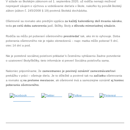
V súlade so školským zákonom od 1. septembra 2020, už rodičia nemajú možnosť
neprejaviť záujem o výchovu a vzdelávanie dieťaťa v škole, nakoľko by porušili školský
zákon (zákon č. 245/2008 § 19) povinná školská dochádzka.
Ošetrovné sa rovnako ako predtým vypláca
za každý kalendárny deň trvania nároku
,
teda
po celú dobu zatvorenia
jaslí, škôlky, školy
z dôvodu mimoriadnej situácie.
Rodičia sa môžu pri poberaní ošetrovného
prestriedať
tak, ako im to vyhovuje. Doba
poberania ošetrovného nie je nijako obmedzená – napr. matka môže poberať 5 dní,
otec 14 dní a pod.
Nie je potrebné sociálnej poisťovni prikladať k čestnému vyhláseniu žiadne potvrdenie
o uzatvorení školy/škôlky, tieto informácie si preverí Sociálna poisťovňa sama.
Nakoniec pripomíname, že
zamestnanec je povinný oznámiť zamestnávateľovi
prekážku v práci – ošetruje dieťa. Je to dôležité a povinné tak na
začiatku
ošetrovania
a rovnako aj
na prelome mesiacov
, ak ošetrovné trvá a samozrejme oznámiť
aj koniec
poberania ošetrovného.
Share
Tweet
Follow us
Save
on Facebook