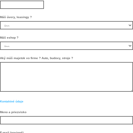
Máš úvery, leasingy ?
Máš eshop ?
Aký máš majetok vo firme ? Auto, budovy, stroje ?
Kontaktné údaje
Meno a priezvisko
E-mail (povinné)