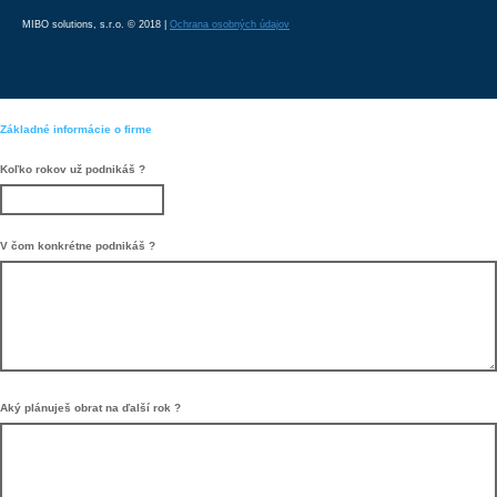
MIBO solutions, s.r.o. © 2018 |
Ochrana osobných údajov
Základné informácie o firme
Koľko rokov už podnikáš ?
V čom konkrétne podnikáš ?
Aký plánuješ obrat na ďalší rok ?