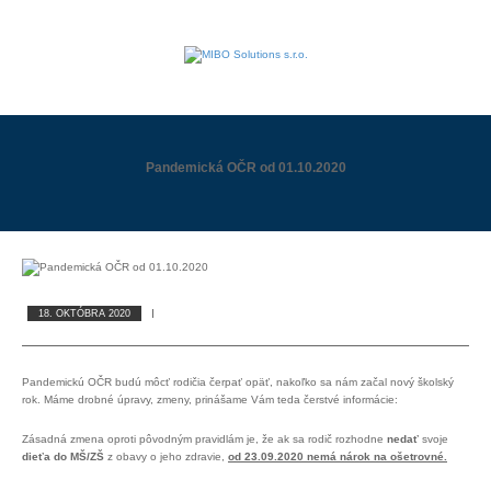
Pandemická OČR od 01.10.2020
18. OKTÓBRA 2020
Pandemickú OČR budú môcť rodičia čerpať opäť, nakoľko sa nám začal nový školský
rok. Máme drobné úpravy, zmeny, prinášame Vám teda čerstvé informácie:
Zásadná zmena oproti pôvodným pravidlám je, že ak sa rodič rozhodne
nedať
svoje
dieťa do MŠ/ZŠ
z obavy o jeho zdravie,
od 23.09.2020 nemá nárok na ošetrovné.