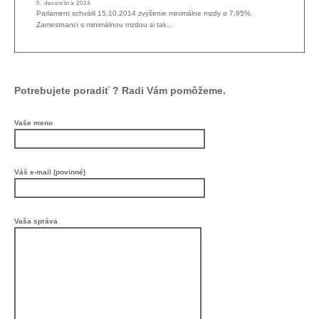
5. decembra 2014
Parlament schválil 15.10.2014 zvýšenie minimálne mzdy o 7,95%.
Zamestnanci s minimálnou mzdou si tak...
Potrebujete poradiť ? Radi Vám pomôžeme.
Vaše meno
Váš e-mail (povinné)
Vaša správa