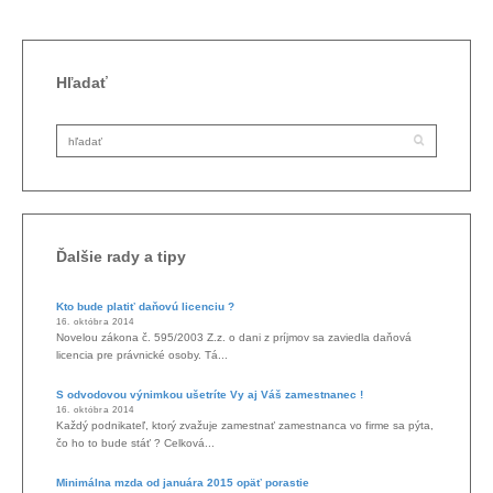
Hľadať
Ďalšie rady a tipy
Kto bude platiť daňovú licenciu ?
16. októbra 2014
Novelou zákona č. 595/2003 Z.z. o dani z príjmov sa zaviedla daňová
licencia pre právnické osoby. Tá...
S odvodovou výnimkou ušetríte Vy aj Váš zamestnanec !
16. októbra 2014
Každý podnikateľ, ktorý zvažuje zamestnať zamestnanca vo firme sa pýta,
čo ho to bude stáť ? Celková...
Minimálna mzda od januára 2015 opäť porastie